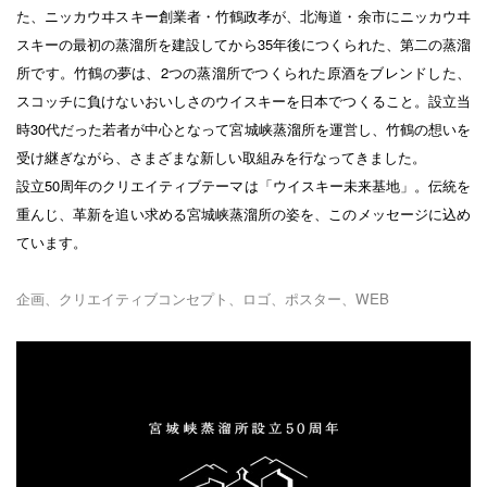
た、ニッカウヰスキー創業者・竹鶴政孝が、北海道・余市にニッカウヰ
スキーの最初の蒸溜所を建設してから35年後につくられた、第二の蒸溜
所です。竹鶴の夢は、2つの蒸溜所でつくられた原酒をブレンドした、
スコッチに負けないおいしさのウイスキーを日本でつくること。設立当
時30代だった若者が中心となって宮城峡蒸溜所を運営し、竹鶴の想いを
受け継ぎながら、さまざまな新しい取組みを行なってきました。
設立50周年のクリエイティブテーマは「ウイスキー未来基地」。伝統を
重んじ、革新を追い求める宮城峡蒸溜所の姿を、このメッセージに込め
ています。
企画、クリエイティブコンセプト、ロゴ、ポスター、WEB